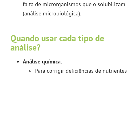
falta de microrganismos que o solubilizam
(análise microbiológica).
Quando usar cada tipo de
análise?
Análise química:
Para corrigir deficiências de nutrientes
e ajustar o pH.
Antes de iniciar um ciclo de plantio.
Análise microbiológica:
Para entender problemas de
rendimento e sustentabilidade.
Quando há sinais de desequilíbrio
biológico, como doenças recorrentes