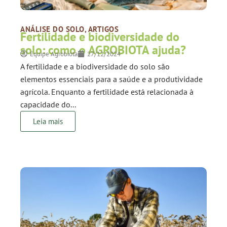
ANÁLISE DO SOLO
,
ARTIGOS
Fertilidade e biodiversidade do
solo: como o AGROBIOTA ajuda?
Equipe Agrobiota
27/12/2024
A fertilidade e a biodiversidade do solo são
elementos essenciais para a saúde e a produtividade
agrícola. Enquanto a fertilidade está relacionada à
capacidade do...
Leia mais