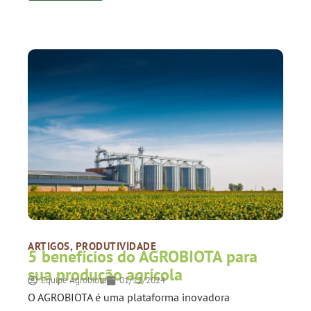
ARTIGOS
,
PRODUTIVIDADE
5 benefícios do AGROBIOTA para
sua produção agrícola
Equipe Agrobiota
01/12/2024
O AGROBIOTA é uma plataforma inovadora