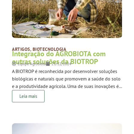
ARTIGOS
,
BIOTECNOLOGIA
Integração do AGROBIOTA com
outras soluções da BIOTROP
Equipe Agrobiota
25/12/2024
A BIOTROP é reconhecida por desenvolver soluções
biológicas e naturais que promovem a saúde do solo
e a produtividade agrícola. Uma de suas inovações é...
Leia mais