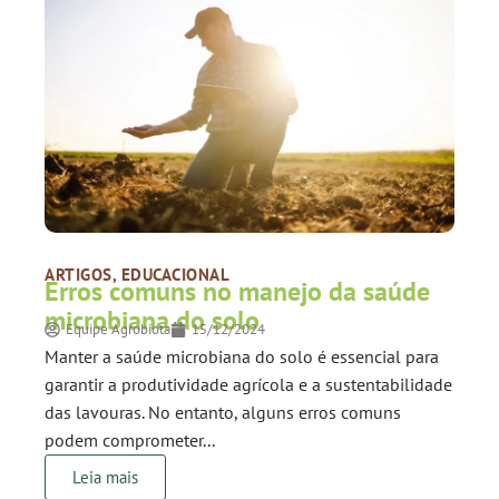
ARTIGOS
,
EDUCACIONAL
Erros comuns no manejo da saúde
microbiana do solo
Equipe Agrobiota
15/12/2024
Manter a saúde microbiana do solo é essencial para
garantir a produtividade agrícola e a sustentabilidade
das lavouras. No entanto, alguns erros comuns
podem comprometer...
Leia mais